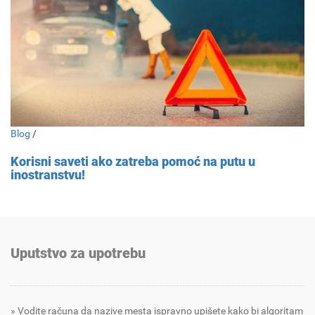
Blog
/
Korisni saveti ako zatreba pomoć na putu u
inostranstvu!
Uputstvo za upotrebu
Vodite računa da nazive mesta ispravno upišete kako bi algoritam