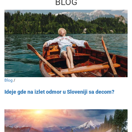
BLOG
Blog
/
Ideje gde na izlet odmor u Sloveniji sa decom?