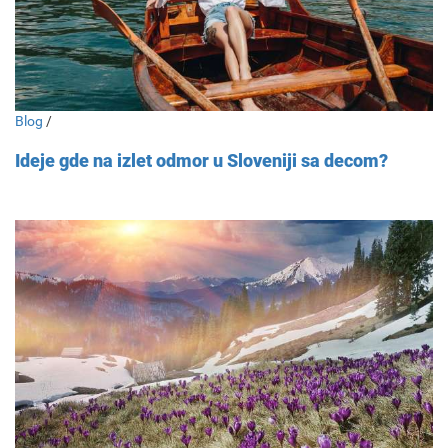
Blog
/
Ideje gde na izlet odmor u Sloveniji sa decom?