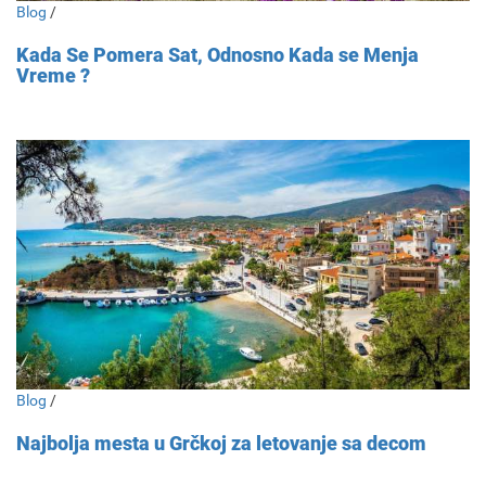
Blog
/
Kada Se Pomera Sat, Odnosno Kada se Menja
Vreme ?
Blog
/
Najbolja mesta u Grčkoj za letovanje sa decom