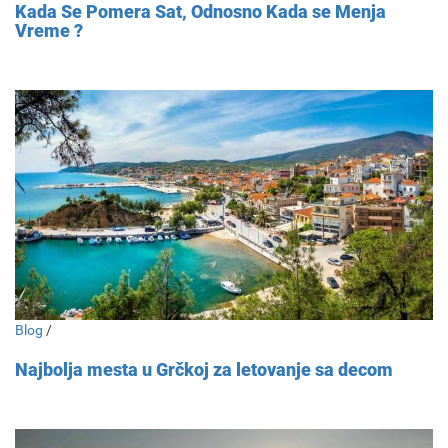
Kada Se Pomera Sat, Odnosno Kada se Menja
Vreme ?
Blog
/
Najbolja mesta u Grčkoj za letovanje sa decom