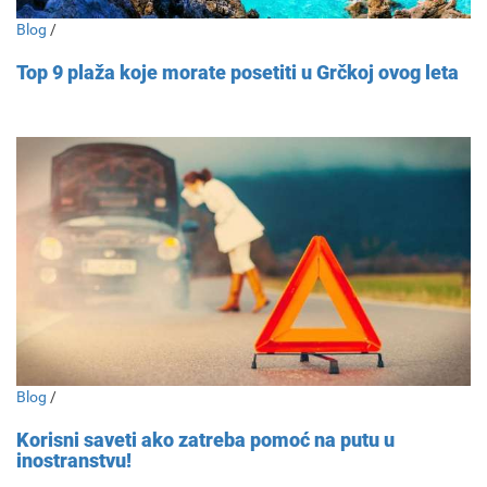
Blog
/
Top 9 plaža koje morate posetiti u Grčkoj ovog leta
Blog
/
Korisni saveti ako zatreba pomoć na putu u
inostranstvu!