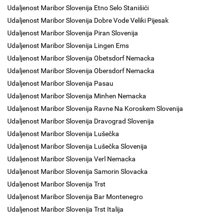
Udaljenost Maribor Slovenija Etno Selo Stanišići
Udaljenost Maribor Slovenija Dobre Vode Veliki Pijesak
Udaljenost Maribor Slovenija Piran Slovenija
Udaljenost Maribor Slovenija Lingen Ems
Udaljenost Maribor Slovenija Obetsdorf Nemacka
Udaljenost Maribor Slovenija Obersdorf Nemacka
Udaljenost Maribor Slovenija Pasau
Udaljenost Maribor Slovenija Minhen Nemacka
Udaljenost Maribor Slovenija Ravne Na Koroskem Slovenija
Udaljenost Maribor Slovenija Dravograd Slovenija
Udaljenost Maribor Slovenija Lušečka
Udaljenost Maribor Slovenija Lušečka Slovenija
Udaljenost Maribor Slovenija Verl Nemacka
Udaljenost Maribor Slovenija Samorin Slovacka
Udaljenost Maribor Slovenija Trst
Udaljenost Maribor Slovenija Bar Montenegro
Udaljenost Maribor Slovenija Trst Italija