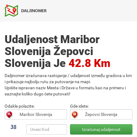
Udaljenost Maribor
Slovenija Žepovci
Slovenija Je
42.8 Km
Daljinomer izračunava rastojanje / udaljenost između gradova u km
i prikazuje najbolju rutu za putovanje na mapi.
Upišite ispravan naziv Mesta i Države u formatu kao na primeru i
saznajte koliko dugo ćete putovati!
Odakle polazite:
Gde idete: