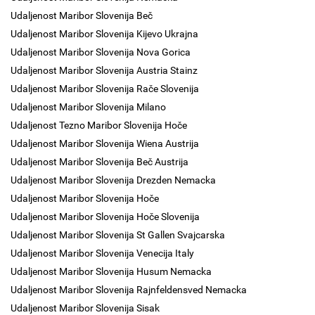
Udaljenost Maribor Slovenija Beč
Udaljenost Maribor Slovenija Kijevo Ukrajna
Udaljenost Maribor Slovenija Nova Gorica
Udaljenost Maribor Slovenija Austria Stainz
Udaljenost Maribor Slovenija Rače Slovenija
Udaljenost Maribor Slovenija Milano
Udaljenost Tezno Maribor Slovenija Hoče
Udaljenost Maribor Slovenija Wiena Austrija
Udaljenost Maribor Slovenija Beč Austrija
Udaljenost Maribor Slovenija Drezden Nemacka
Udaljenost Maribor Slovenija Hoče
Udaljenost Maribor Slovenija Hoče Slovenija
Udaljenost Maribor Slovenija St Gallen Svajcarska
Udaljenost Maribor Slovenija Venecija Italy
Udaljenost Maribor Slovenija Husum Nemacka
Udaljenost Maribor Slovenija Rajnfeldensved Nemacka
Udaljenost Maribor Slovenija Sisak