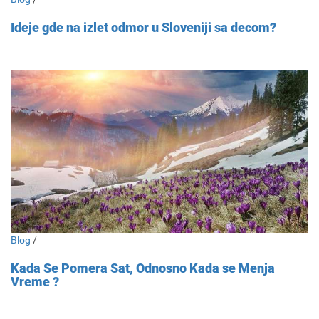
Ideje gde na izlet odmor u Sloveniji sa decom?
Blog
/
Kada Se Pomera Sat, Odnosno Kada se Menja
Vreme ?