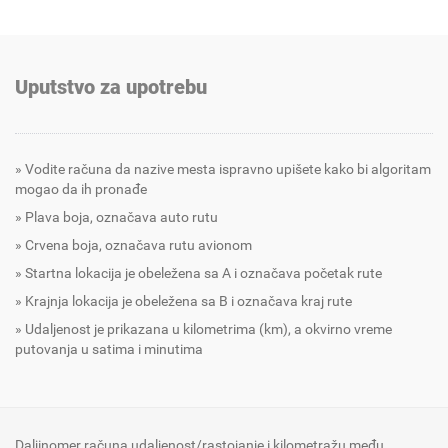
Uputstvo za upotrebu
Vodite računa da nazive mesta ispravno upišete kako bi algoritam
mogao da ih pronađe
Plava boja, označava auto rutu
Crvena boja, označava rutu avionom
Startna lokacija je obeležena sa A i označava početak rute
Krajnja lokacija je obeležena sa B i označava kraj rute
Udaljenost je prikazana u kilometrima (km), a okvirno vreme
putovanja u satima i minutima
Daljinomer računa udaljenost/rastojanje i kilometražu među