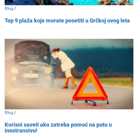
Blog
/
Top 9 plaža koje morate posetiti u Grčkoj ovog leta
Blog
/
Korisni saveti ako zatreba pomoć na putu u
inostranstvu!