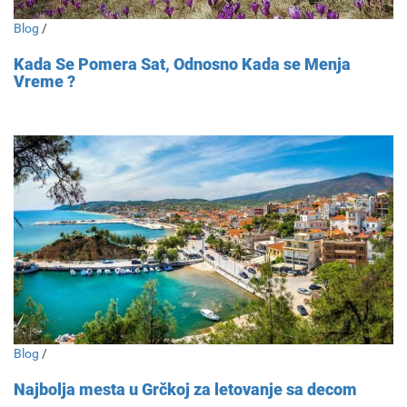
Blog
/
Kada Se Pomera Sat, Odnosno Kada se Menja
Vreme ?
Blog
/
Najbolja mesta u Grčkoj za letovanje sa decom