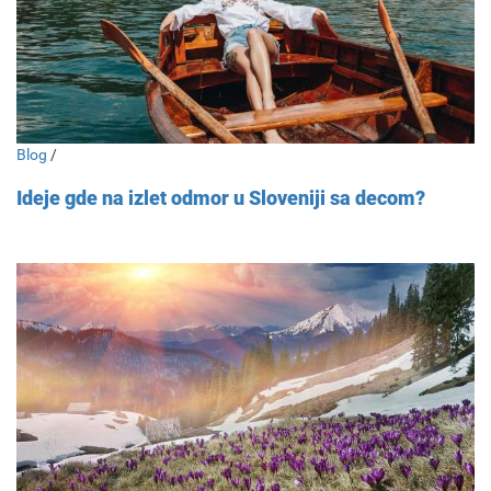
Blog
/
Ideje gde na izlet odmor u Sloveniji sa decom?