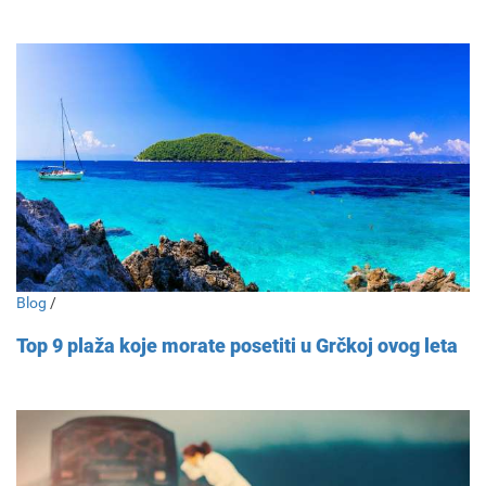
Blog
/
Top 9 plaža koje morate posetiti u Grčkoj ovog leta