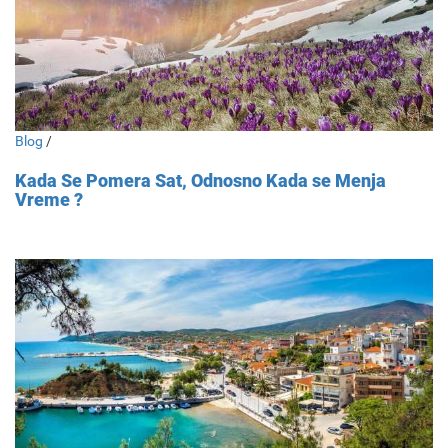
Blog
/
Kada Se Pomera Sat, Odnosno Kada se Menja
Vreme ?