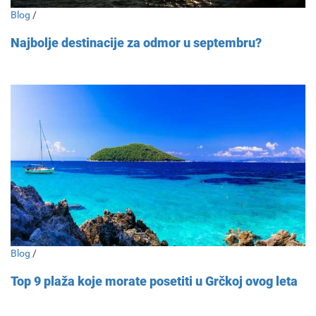
Blog
/
Najbolje destinacije za odmor u septembru?
Blog
/
Top 9 plaža koje morate posetiti u Grčkoj ovog leta