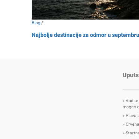
Blog
/
Najbolje destinacije za odmor u septembr
Uputs
Vodite
mogao d
Plava 
Crvena
Startna