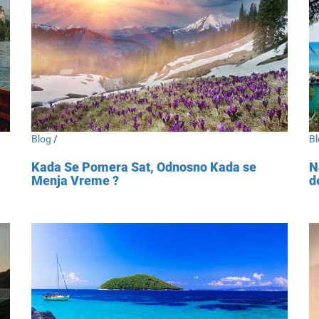
Blog
/
Bl
Kada Se Pomera Sat, Odnosno Kada se
N
Menja Vreme ?
d