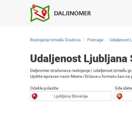
Rastojanje Između Gradova
Pretrage
Udaljenost Lj
Udaljenost Ljubljana S
Daljinomer izračunava rastojanje / udaljenost između gr
Upišite ispravan naziv Mesta i Države u formatu kao na p
Odakle polazite:
Gde idete