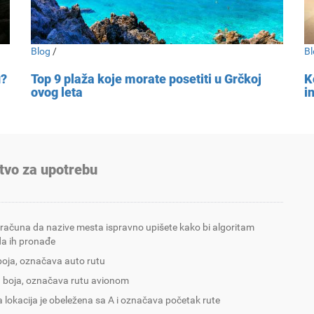
Blog
/
Bl
u?
Top 9 plaža koje morate posetiti u Grčkoj
K
ovog leta
i
tvo za upotrebu
 računa da nazive mesta ispravno upišete kako bi algoritam
a ih pronađe
boja, označava auto rutu
 boja, označava rutu avionom
 lokacija je obeležena sa A i označava početak rute