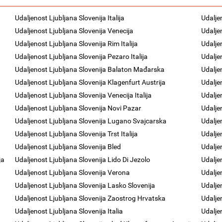
Udaljenost Ljubljana Slovenija Italija
Udalje
Udaljenost Ljubljana Slovenija Venecija
Udaljen
Udaljenost Ljubljana Slovenija Rim Italija
Udalje
Udaljenost Ljubljana Slovenija Pezaro Italija
Udalje
Udaljenost Ljubljana Slovenija Balaton Mađarska
Udalje
Udaljenost Ljubljana Slovenija Klagenfurt Austrija
Udalje
Udaljenost Ljubljana Slovenija Venecija Italija
Udalje
Udaljenost Ljubljana Slovenija Novi Pazar
Udalje
Udaljenost Ljubljana Slovenija Lugano Svajcarska
Udalje
Udaljenost Ljubljana Slovenija Trst Italija
Udalje
Udaljenost Ljubljana Slovenija Bled
Udalje
ja
Udaljenost Ljubljana Slovenija Lido Di Jezolo
Udaljen
Udaljenost Ljubljana Slovenija Verona
Udaljen
Udaljenost Ljubljana Slovenija Lasko Slovenija
Udaljen
Udaljenost Ljubljana Slovenija Zaostrog Hrvatska
Udalje
Udaljenost Ljubljana Slovenija Italia
Udaljen