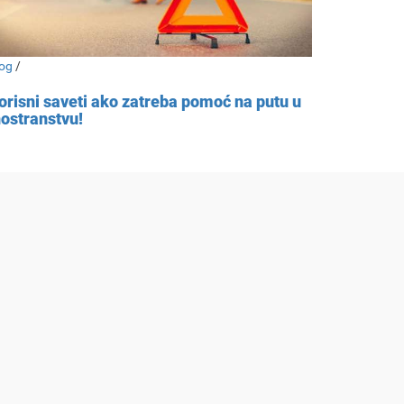
og
/
orisni saveti ako zatreba pomoć na putu u
nostranstvu!