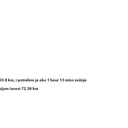
93.8 km
, i potrebno je oko
1 hour 13 mins
vožnje
inijom iznosi 72.38 km