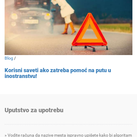
Blog
/
Korisni saveti ako zatreba pomoć na putu u
inostranstvu!
Uputstvo za upotrebu
Vodite računa da nazive mesta ispravno upišete kako bi algoritam