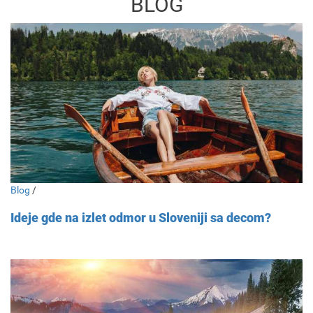
BLOG
Blog
/
Ideje gde na izlet odmor u Sloveniji sa decom?