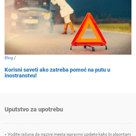
Blog
/
Korisni saveti ako zatreba pomoć na putu u
inostranstvu!
Uputstvo za upotrebu
Vodite računa da nazive mesta ispravno upišete kako bi algoritam