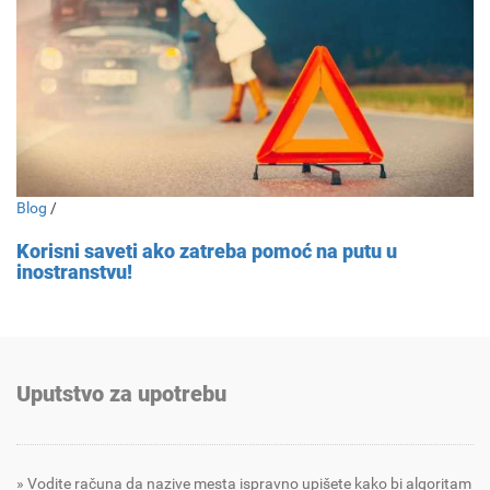
Blog
/
Korisni saveti ako zatreba pomoć na putu u
inostranstvu!
Uputstvo za upotrebu
Vodite računa da nazive mesta ispravno upišete kako bi algoritam