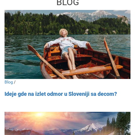
BLOG
Blog
/
Ideje gde na izlet odmor u Sloveniji sa decom?