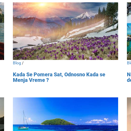
Blog
/
Bl
Kada Se Pomera Sat, Odnosno Kada se
N
Menja Vreme ?
d