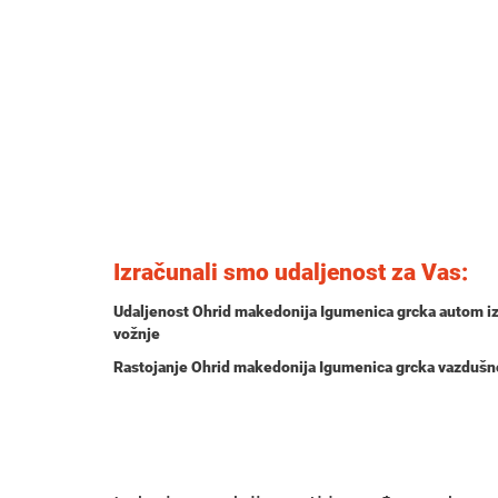
Izračunali smo udaljenost za Vas:
Udaljenost Ohrid makedonija Igumenica grcka autom i
vožnje
Rastojanje Ohrid makedonija Igumenica grcka vazdušn