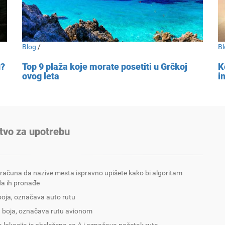
Blog
/
Bl
u?
Top 9 plaža koje morate posetiti u Grčkoj
K
ovog leta
i
tvo za upotrebu
 računa da nazive mesta ispravno upišete kako bi algoritam
a ih pronađe
boja, označava auto rutu
 boja, označava rutu avionom
 lokacija je obeležena sa A i označava početak rute