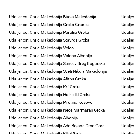
Udaljenost Ohrid Makedonija Bitola Makedonija
Udalje
Udaljenost Ohrid Makedonija Grcka Granica
Udalje
Udaljenost Ohrid Makedonija Paralija Grcka
Udalje
Udaljenost Ohrid Makedonija Stavros Grcka
Udalje
Udaljenost Ohrid Makedonija Volos
Udalje
Udaljenost Ohrid Makedonija Valona Albanija
Udalje
Udaljenost Ohrid Makedonija Suncev Breg Bugarska
Udalje
Udaljenost Ohrid Makedonija Sveti Nikola Makedonija
Udalje
Udaljenost Ohrid Makedonija Afitos Grcka
Udalje
Udaljenost Ohrid Makedonija Krf Grcka
Udalje
Udaljenost Ohrid Makedonija Halkidiki Grcka
Udalje
Udaljenost Ohrid Makedonija Priština Kosovo
Udalje
Udaljenost Ohrid Makedonija Neos Marmaras Grcka
Udalje
Udaljenost Ohrid Makedonija Albanija
Udalje
Udaljenost Ohrid Makedonija Ada Bojana Crna Gora
Udalje
Udaljenost Ohrid Makedonija Kilini Grcka
Udalje