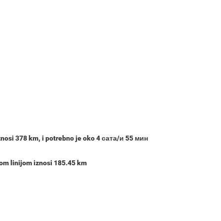
znosi
378 km
, i potrebno je oko
4 сата/и 55 мин
om linijom iznosi 185.45 km