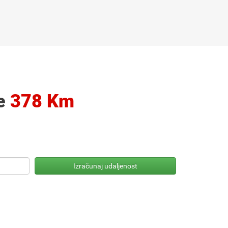
Je
378 Km