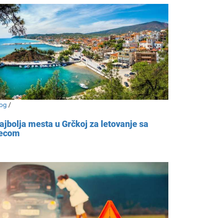
og
/
ajbolja mesta u Grčkoj za letovanje sa
ecom