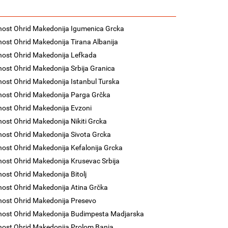
nost Ohrid Makedonija Igumenica Grcka
nost Ohrid Makedonija Tirana Albanija
nost Ohrid Makedonija Lefkada
nost Ohrid Makedonija Srbija Granica
nost Ohrid Makedonija Istanbul Turska
nost Ohrid Makedonija Parga Grčka
nost Ohrid Makedonija Evzoni
nost Ohrid Makedonija Nikiti Grcka
nost Ohrid Makedonija Sivota Grcka
nost Ohrid Makedonija Kefalonija Grcka
nost Ohrid Makedonija Krusevac Srbija
nost Ohrid Makedonija Bitolj
nost Ohrid Makedonija Atina Grčka
nost Ohrid Makedonija Presevo
nost Ohrid Makedonija Budimpesta Madjarska
nost Ohrid Makedonija Prolom Banja