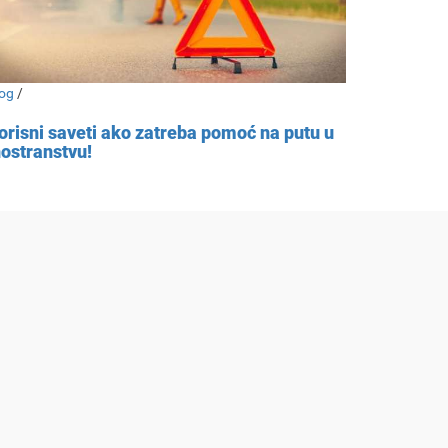
og
/
orisni saveti ako zatreba pomoć na putu u
nostranstvu!