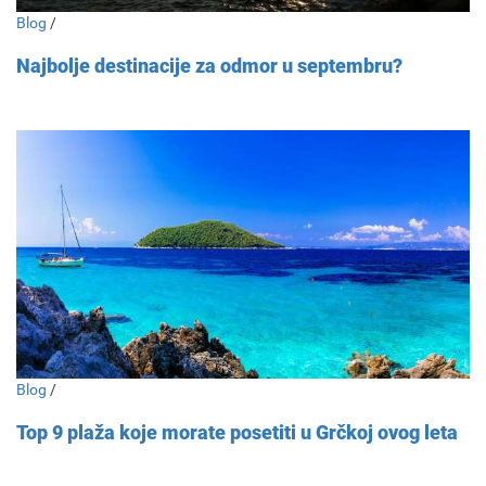
Blog
/
Najbolje destinacije za odmor u septembru?
Blog
/
Top 9 plaža koje morate posetiti u Grčkoj ovog leta