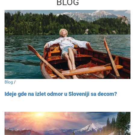
BLOG
Blog
/
Ideje gde na izlet odmor u Sloveniji sa decom?