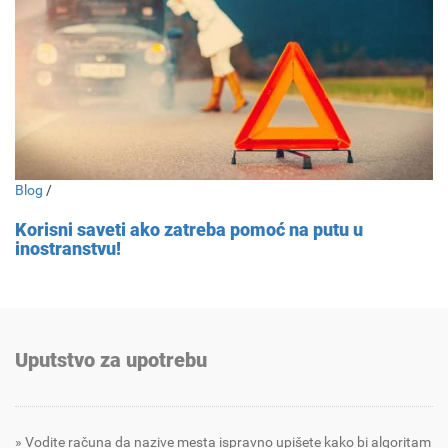
Blog
/
Korisni saveti ako zatreba pomoć na putu u
inostranstvu!
Uputstvo za upotrebu
Vodite računa da nazive mesta ispravno upišete kako bi algoritam