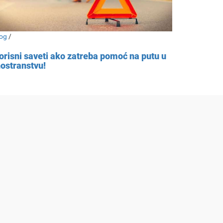
og
/
orisni saveti ako zatreba pomoć na putu u
nostranstvu!