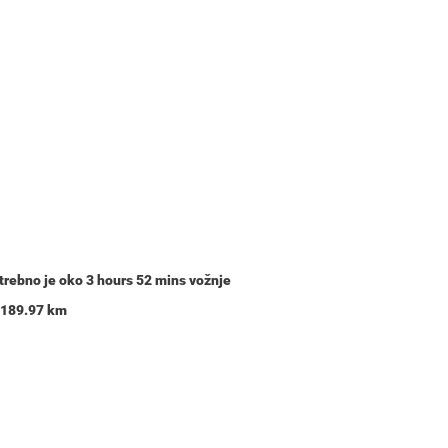
otrebno je oko
3 hours 52 mins
vožnje
i 189.97 km