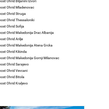
ost Ohrid Biljanini Izvori
nost Ohrid Mladenovac
nost Ohrid Struga
nost Ohrid Thessaloniki
nost Ohrid Sofija
nost Ohrid Makedonija Drac Albanija
ost Ohrid Arilje
nost Ohrid Makedonija Atena Grcka
nost Ohrid Kikinda
nost Ohrid Makedonija Gornji Milanovac
nost Ohrid Sarajevo
nost Ohrid Vevcani
nost Ohrid Bitola
nost Ohrid Kraljevo