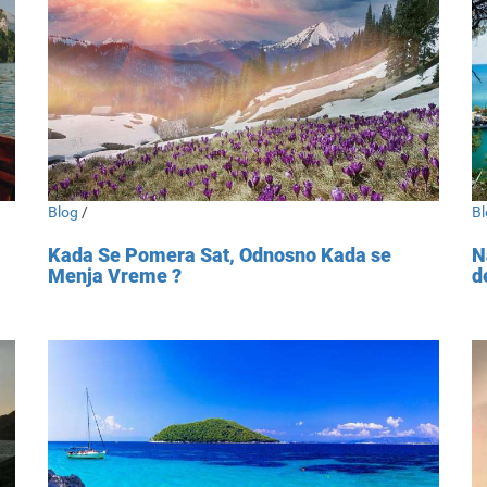
Blog
/
Bl
Kada Se Pomera Sat, Odnosno Kada se
N
Menja Vreme ?
d