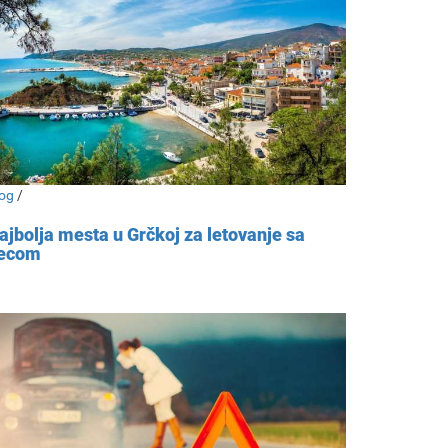
og
/
ajbolja mesta u Grčkoj za letovanje sa
ecom