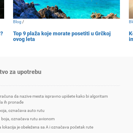
Blog
/
Bl
u?
Top 9 plaža koje morate posetiti u Grčkoj
K
ovog leta
i
tvo za upotrebu
 računa da nazive mesta ispravno upišete kako bi algoritam
a ih pronađe
boja, označava auto rutu
 boja, označava rutu avionom
 lokacija je obeležena sa A i označava početak rute