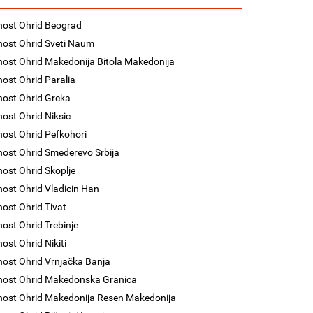
nost Ohrid Beograd
nost Ohrid Sveti Naum
nost Ohrid Makedonija Bitola Makedonija
nost Ohrid Paralia
nost Ohrid Grcka
nost Ohrid Niksic
nost Ohrid Pefkohori
nost Ohrid Smederevo Srbija
nost Ohrid Skoplje
nost Ohrid Vladicin Han
nost Ohrid Tivat
nost Ohrid Trebinje
nost Ohrid Nikiti
nost Ohrid Vrnjačka Banja
nost Ohrid Makedonska Granica
nost Ohrid Makedonija Resen Makedonija