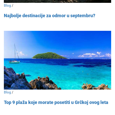
Blog
/
Najbolje destinacije za odmor u septembru?
Blog
/
Top 9 plaža koje morate posetiti u Grčkoj ovog leta