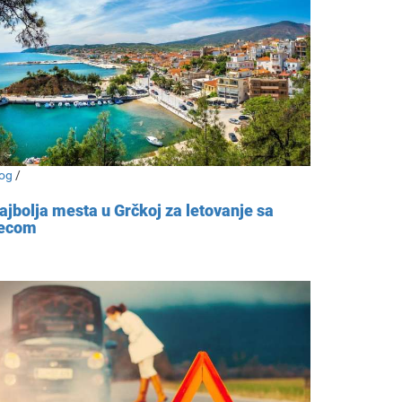
og
/
ajbolja mesta u Grčkoj za letovanje sa
ecom