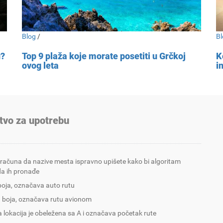
Blog
/
Bl
u?
Top 9 plaža koje morate posetiti u Grčkoj
K
ovog leta
i
tvo za upotrebu
 računa da nazive mesta ispravno upišete kako bi algoritam
a ih pronađe
boja, označava auto rutu
 boja, označava rutu avionom
 lokacija je obeležena sa A i označava početak rute