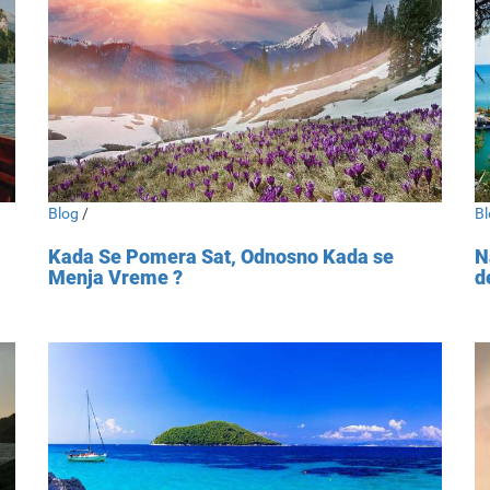
Blog
/
Bl
Kada Se Pomera Sat, Odnosno Kada se
N
Menja Vreme ?
d