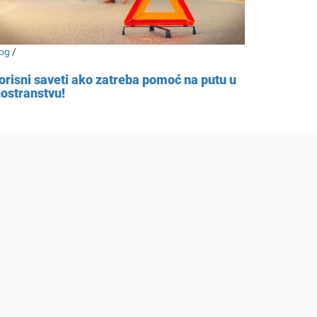
og
/
orisni saveti ako zatreba pomoć na putu u
nostranstvu!