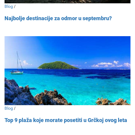
Blog
/
Najbolje destinacije za odmor u septembru?
Blog
/
Top 9 plaža koje morate posetiti u Grčkoj ovog leta