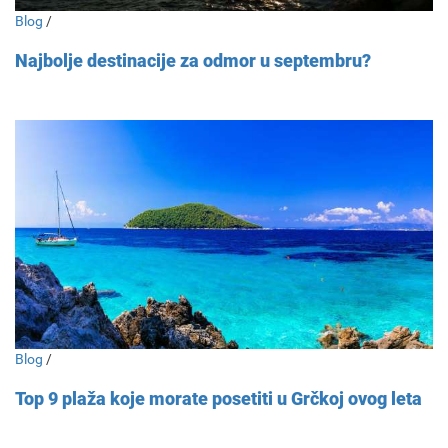
Blog
/
Najbolje destinacije za odmor u septembru?
Blog
/
Top 9 plaža koje morate posetiti u Grčkoj ovog leta