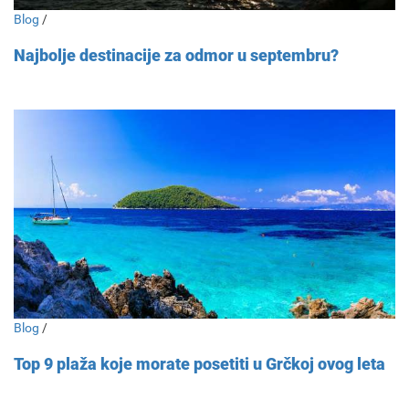
Blog
/
Najbolje destinacije za odmor u septembru?
Blog
/
Top 9 plaža koje morate posetiti u Grčkoj ovog leta