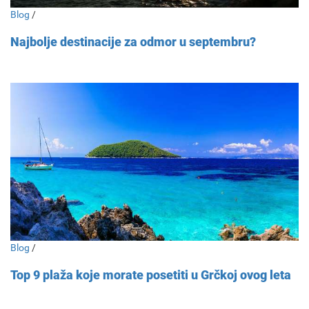
Blog
/
Najbolje destinacije za odmor u septembru?
Blog
/
Top 9 plaža koje morate posetiti u Grčkoj ovog leta