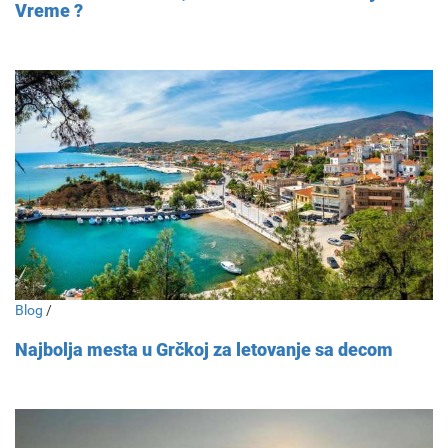
Vreme ?
Blog
/
Najbolja mesta u Grčkoj za letovanje sa decom