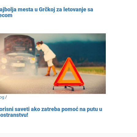
ajbolja mesta u Grčkoj za letovanje sa
ecom
og
/
orisni saveti ako zatreba pomoć na putu u
nostranstvu!