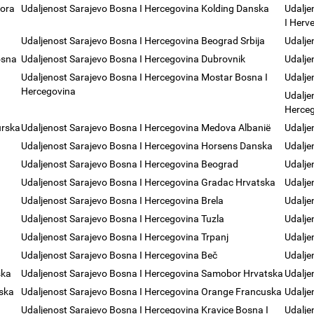
Gora
Udaljenost Sarajevo Bosna I Hercegovina Kolding Danska
Udalje
I Herv
Udaljenost Sarajevo Bosna I Hercegovina Beograd Srbija
Udalje
osna
Udaljenost Sarajevo Bosna I Hercegovina Dubrovnik
Udalje
Udaljenost Sarajevo Bosna I Hercegovina Mostar Bosna I
Udalje
Hercegovina
Udalje
Herce
urska
Udaljenost Sarajevo Bosna I Hercegovina Medova Albanië
Udalje
Udaljenost Sarajevo Bosna I Hercegovina Horsens Danska
Udalje
Udaljenost Sarajevo Bosna I Hercegovina Beograd
Udalje
Udaljenost Sarajevo Bosna I Hercegovina Gradac Hrvatska
Udalje
Udaljenost Sarajevo Bosna I Hercegovina Brela
Udalje
Udaljenost Sarajevo Bosna I Hercegovina Tuzla
Udalje
Udaljenost Sarajevo Bosna I Hercegovina Trpanj
Udalje
Udaljenost Sarajevo Bosna I Hercegovina Beč
Udalje
ska
Udaljenost Sarajevo Bosna I Hercegovina Samobor Hrvatska
Udalje
rska
Udaljenost Sarajevo Bosna I Hercegovina Orange Francuska
Udalje
Udaljenost Sarajevo Bosna I Hercegovina Kravice Bosna I
Udalje