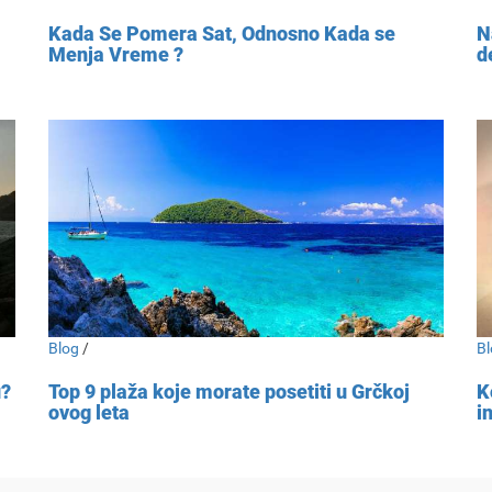
Kada Se Pomera Sat, Odnosno Kada se
N
Menja Vreme ?
d
Blog
/
Bl
u?
Top 9 plaža koje morate posetiti u Grčkoj
K
ovog leta
i