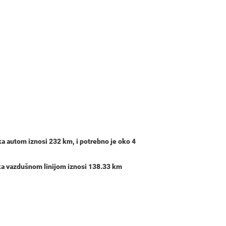
ka autom iznosi
232 km
, i potrebno je oko
4
ska vazdušnom linijom iznosi 138.33 km