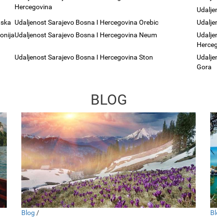
Hercegovina
Udalje
tska
Udaljenost Sarajevo Bosna I Hercegovina Orebic
Udalje
onija
Udaljenost Sarajevo Bosna I Hercegovina Neum
Udalje
Herceg
Udaljenost Sarajevo Bosna I Hercegovina Ston
Udalje
Gora
BLOG
Blog
/
Bl