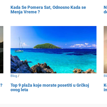
Kada Se Pomera Sat, Odnosno Kada se
N
Menja Vreme ?
d
Blog
/
Bl
u?
Top 9 plaža koje morate posetiti u Grčkoj
K
ovog leta
i