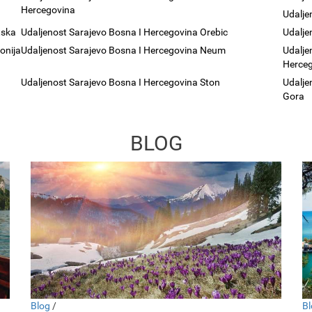
Hercegovina
Udalje
tska
Udaljenost Sarajevo Bosna I Hercegovina Orebic
Udalje
onija
Udaljenost Sarajevo Bosna I Hercegovina Neum
Udalje
Herceg
Udaljenost Sarajevo Bosna I Hercegovina Ston
Udalje
Gora
BLOG
Blog
/
Bl