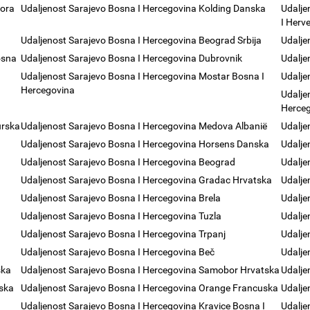
Gora
Udaljenost Sarajevo Bosna I Hercegovina Kolding Danska
Udalje
I Herv
Udaljenost Sarajevo Bosna I Hercegovina Beograd Srbija
Udalje
osna
Udaljenost Sarajevo Bosna I Hercegovina Dubrovnik
Udalje
Udaljenost Sarajevo Bosna I Hercegovina Mostar Bosna I
Udalje
Hercegovina
Udalje
Herce
urska
Udaljenost Sarajevo Bosna I Hercegovina Medova Albanië
Udalje
Udaljenost Sarajevo Bosna I Hercegovina Horsens Danska
Udalje
Udaljenost Sarajevo Bosna I Hercegovina Beograd
Udalje
Udaljenost Sarajevo Bosna I Hercegovina Gradac Hrvatska
Udalje
Udaljenost Sarajevo Bosna I Hercegovina Brela
Udalje
Udaljenost Sarajevo Bosna I Hercegovina Tuzla
Udalje
Udaljenost Sarajevo Bosna I Hercegovina Trpanj
Udalje
Udaljenost Sarajevo Bosna I Hercegovina Beč
Udalje
ska
Udaljenost Sarajevo Bosna I Hercegovina Samobor Hrvatska
Udalje
rska
Udaljenost Sarajevo Bosna I Hercegovina Orange Francuska
Udalje
Udaljenost Sarajevo Bosna I Hercegovina Kravice Bosna I
Udalje