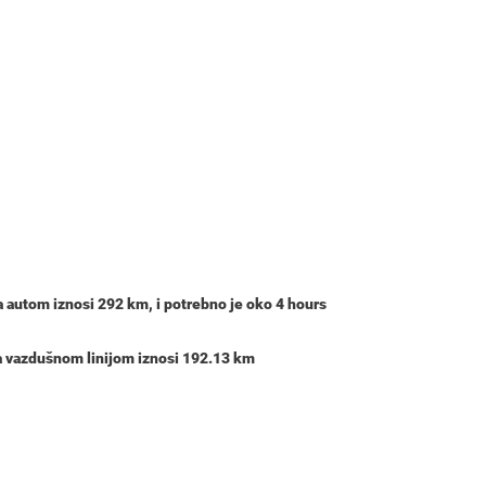
a autom iznosi
292 km
, i potrebno je oko
4 hours
a vazdušnom linijom iznosi 192.13 km