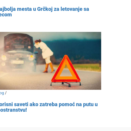
ajbolja mesta u Grčkoj za letovanje sa
ecom
og
/
orisni saveti ako zatreba pomoć na putu u
nostranstvu!