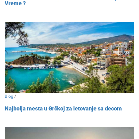
Vreme ?
Blog
/
Najbolja mesta u Grčkoj za letovanje sa decom