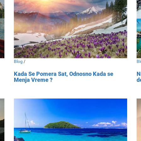
Blog
/
Bl
Kada Se Pomera Sat, Odnosno Kada se
N
Menja Vreme ?
d