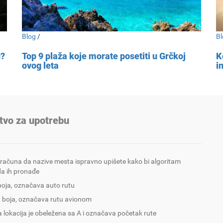
Blog
/
Bl
u?
Top 9 plaža koje morate posetiti u Grčkoj
K
ovog leta
i
tvo za upotrebu
 računa da nazive mesta ispravno upišete kako bi algoritam
a ih pronađe
boja, označava auto rutu
 boja, označava rutu avionom
 lokacija je obeležena sa A i označava početak rute