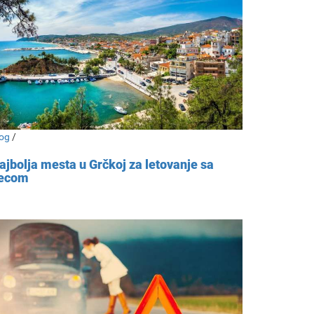
og
/
ajbolja mesta u Grčkoj za letovanje sa
ecom