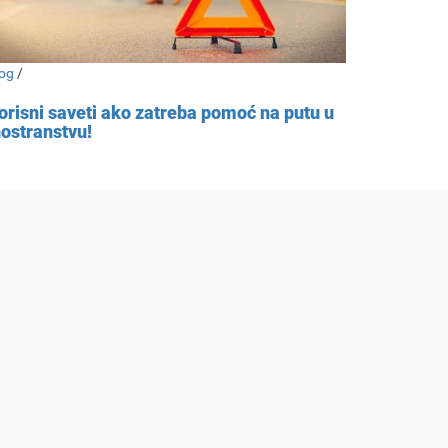
og
/
orisni saveti ako zatreba pomoć na putu u
nostranstvu!