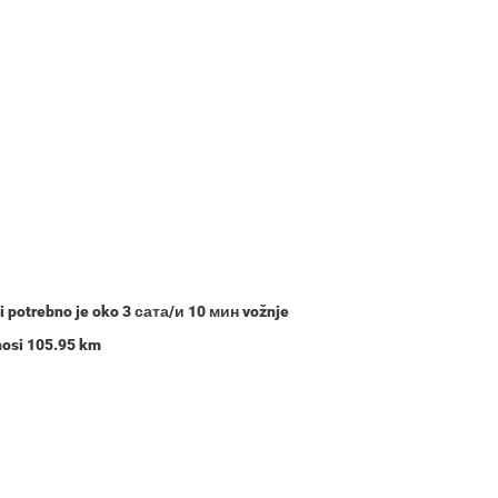
 i potrebno je oko
3 сата/и 10 мин
vožnje
znosi 105.95 km