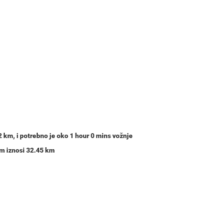
2 km
, i potrebno je oko
1 hour 0 mins
vožnje
jom iznosi 32.45 km