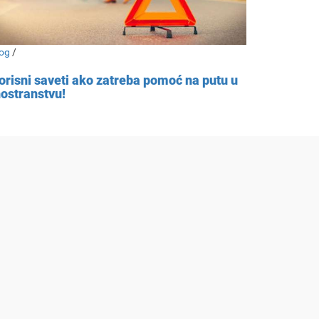
og
/
orisni saveti ako zatreba pomoć na putu u
nostranstvu!