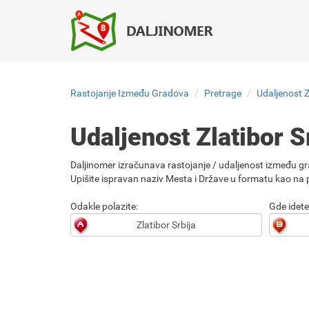
Rastojanje Između Gradova
Pretrage
Udaljenost Zl
Udaljenost Zlatibor Sr
Daljinomer izračunava rastojanje / udaljenost između gr
Upišite ispravan naziv Mesta i Države u formatu kao na p
Odakle polazite:
Gde idete