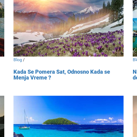
Blog
/
Bl
Kada Se Pomera Sat, Odnosno Kada se
N
Menja Vreme ?
d