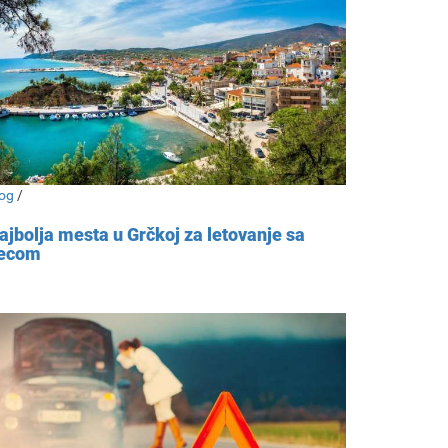
og
/
ajbolja mesta u Grčkoj za letovanje sa
ecom