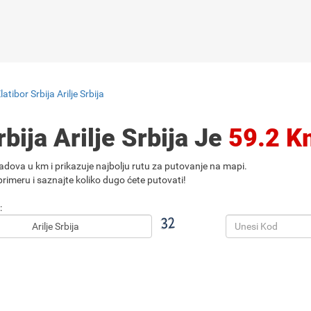
atibor Srbija Arilje Srbija
bija Arilje Srbija Je
59.2 K
adova u km i prikazuje najbolju rutu za putovanje na mapi.
rimeru i saznajte koliko dugo ćete putovati!
: