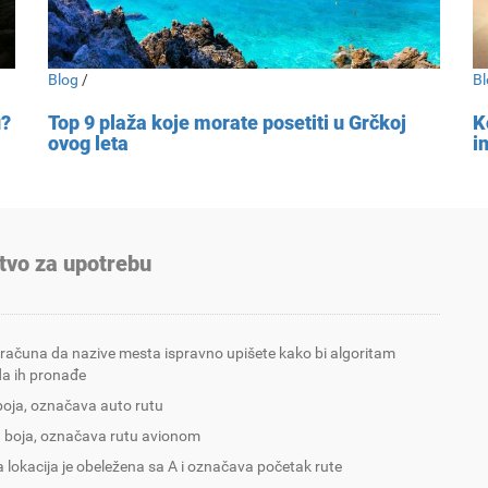
Blog
/
Bl
u?
Top 9 plaža koje morate posetiti u Grčkoj
K
ovog leta
i
tvo za upotrebu
 računa da nazive mesta ispravno upišete kako bi algoritam
a ih pronađe
boja, označava auto rutu
 boja, označava rutu avionom
 lokacija je obeležena sa A i označava početak rute