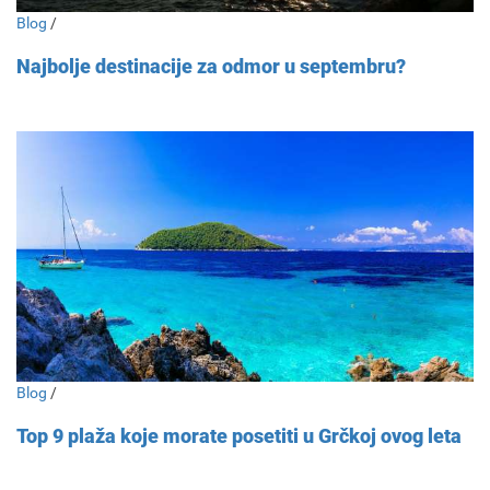
Blog
/
Najbolje destinacije za odmor u septembru?
Blog
/
Top 9 plaža koje morate posetiti u Grčkoj ovog leta