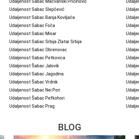
Udaljenost Sabac Macvanski Pricinovic
Udalje
Udaljenost Sabac Slepčević
Udalje
Udaljenost Sabac Banja Koviljača
Udalje
Udaljenost Sabac Foča
Udalje
Udaljenost Sabac Misar
Udalje
Udaljenost Sabac Srbija Zlatar Srbija
Udalje
Udaljenost Sabac Obrenovac
Udalje
Udaljenost Sabac Petkovica
Udalje
Udaljenost Šabac Jalovik
Udalj
Udaljenost Sabac Jagodina
Udalj
Udaljenost Šabac Vrdnik
Udalje
Udaljenost Sabac Nei Pori
Udalje
Udaljenost Šabac Pefkohori
Udalj
Udaljenost Sabac Prag
Udalje
BLOG