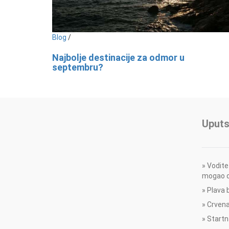
Blog
/
Najbolje destinacije za odmor u
septembru?
Uputs
Vodite
mogao d
Plava 
Crvena
Startn