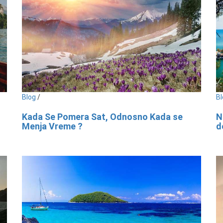
Blog
/
Bl
Kada Se Pomera Sat, Odnosno Kada se
N
Menja Vreme ?
d