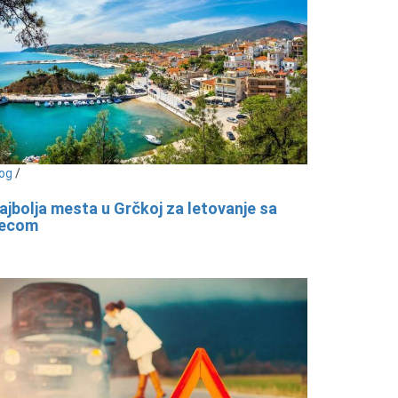
og
/
ajbolja mesta u Grčkoj za letovanje sa
ecom