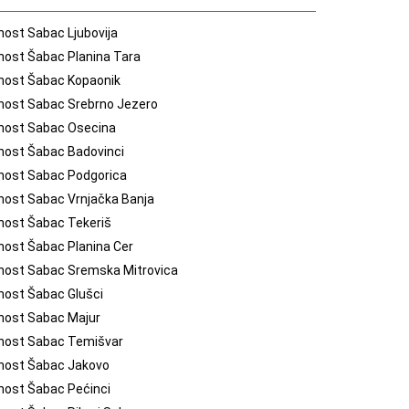
nost Sabac Ljubovija
nost Šabac Planina Tara
enost Šabac Kopaonik
nost Sabac Srebrno Jezero
enost Sabac Osecina
nost Šabac Badovinci
enost Sabac Podgorica
nost Sabac Vrnjačka Banja
nost Šabac Tekeriš
nost Šabac Planina Cer
enost Sabac Sremska Mitrovica
nost Šabac Glušci
nost Sabac Majur
enost Sabac Temišvar
enost Šabac Jakovo
nost Šabac Pećinci