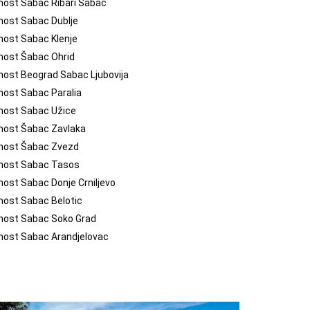
nost Šabac Ribari Sabac
nost Sabac Dublje
nost Sabac Klenje
nost Šabac Ohrid
nost Beograd Sabac Ljubovija
nost Sabac Paralia
nost Sabac Užice
nost Šabac Zavlaka
enost Šabac Zvezd
enost Sabac Tasos
nost Sabac Donje Crniljevo
nost Sabac Belotic
enost Sabac Soko Grad
nost Sabac Arandjelovac