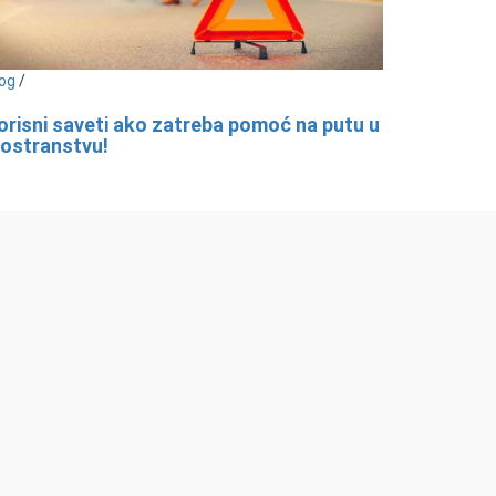
og
/
orisni saveti ako zatreba pomoć na putu u
nostranstvu!