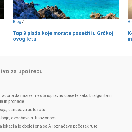
Blog
/
Bl
Top 9 plaža koje morate posetiti u Grčkoj
K
ovog leta
i
tvo za upotrebu
 računa da nazive mesta ispravno upišete kako bi algoritam
a ih pronađe
boja, označava auto rutu
 boja, označava rutu avionom
a lokacija je obeležena sa A i označava početak rute