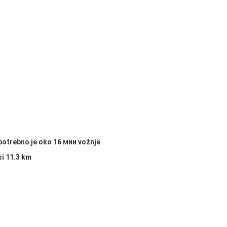
i potrebno je oko
16 мин
vožnje
i 11.3 km
a