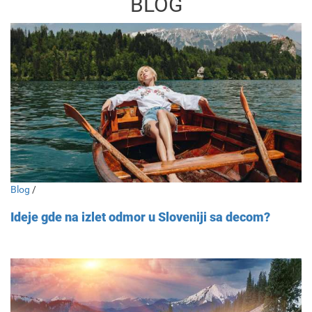
BLOG
Blog
/
Ideje gde na izlet odmor u Sloveniji sa decom?