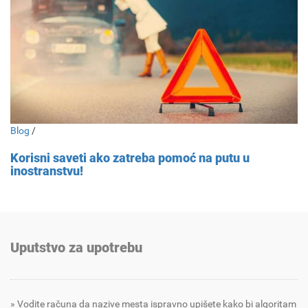
Blog
/
Korisni saveti ako zatreba pomoć na putu u
inostranstvu!
Uputstvo za upotrebu
Vodite računa da nazive mesta ispravno upišete kako bi algoritam