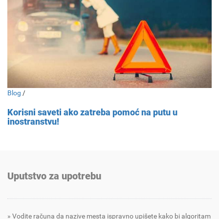
Blog
/
Korisni saveti ako zatreba pomoć na putu u
inostranstvu!
Uputstvo za upotrebu
Vodite računa da nazive mesta ispravno upišete kako bi algoritam