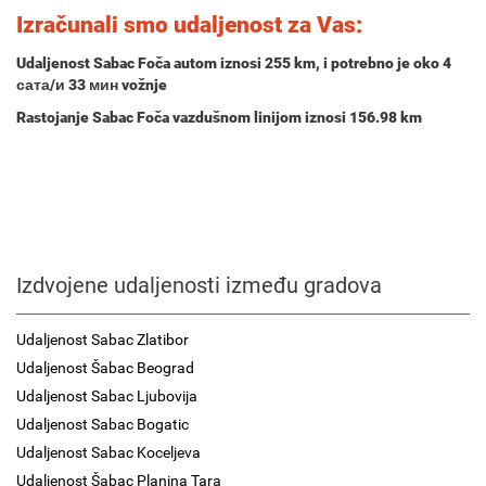
Izračunali smo udaljenost za Vas:
Udaljenost Sabac Foča autom iznosi
255 km
, i potrebno je oko
4
сата/и 33 мин
vožnje
Rastojanje Sabac Foča vazdušnom linijom iznosi 156.98 km
Izdvojene udaljenosti između gradova
Udaljenost Sabac Zlatibor
Udaljenost Šabac Beograd
Udaljenost Sabac Ljubovija
Udaljenost Sabac Bogatic
Udaljenost Sabac Koceljeva
Udaljenost Šabac Planina Tara