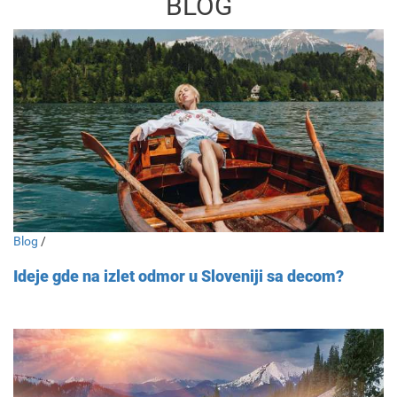
BLOG
Blog
/
Ideje gde na izlet odmor u Sloveniji sa decom?