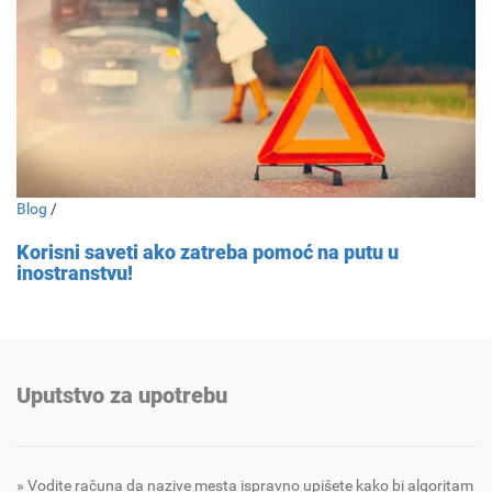
Blog
/
Korisni saveti ako zatreba pomoć na putu u
inostranstvu!
Uputstvo za upotrebu
Vodite računa da nazive mesta ispravno upišete kako bi algoritam