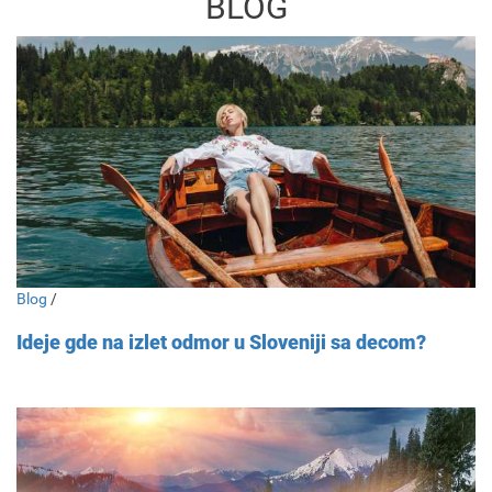
BLOG
Blog
/
Ideje gde na izlet odmor u Sloveniji sa decom?