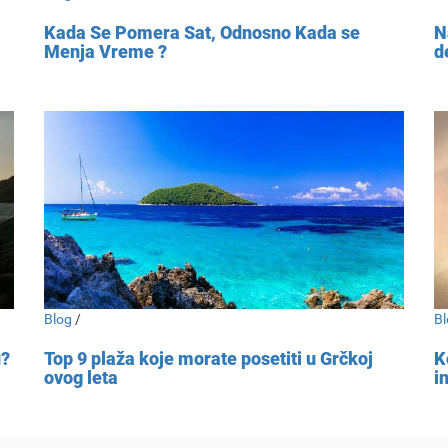
Kada Se Pomera Sat, Odnosno Kada se
N
Menja Vreme ?
d
Blog
/
Bl
u?
Top 9 plaža koje morate posetiti u Grčkoj
K
ovog leta
i