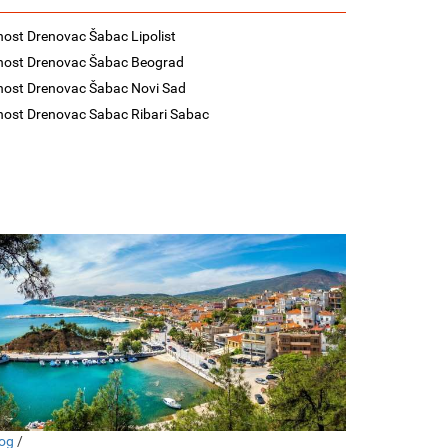
nost Drenovac Šabac Lipolist
nost Drenovac Šabac Beograd
nost Drenovac Šabac Novi Sad
nost Drenovac Sabac Ribari Sabac
og
/