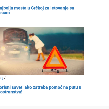
ajbolja mesta u Grčkoj za letovanje sa
ecom
og
/
orisni saveti ako zatreba pomoć na putu u
nostranstvu!