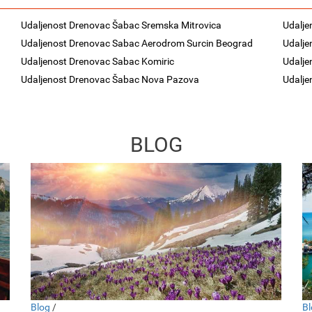
Udaljenost Drenovac Šabac Sremska Mitrovica
Udalje
Udaljenost Drenovac Sabac Aerodrom Surcin Beograd
Udalje
Udaljenost Drenovac Sabac Komiric
Udalje
Udaljenost Drenovac Šabac Nova Pazova
Udalje
BLOG
Blog
/
Bl