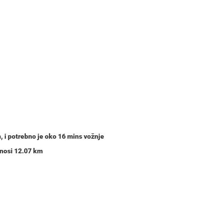
m
, i potrebno je oko
16 mins
vožnje
znosi 12.07 km