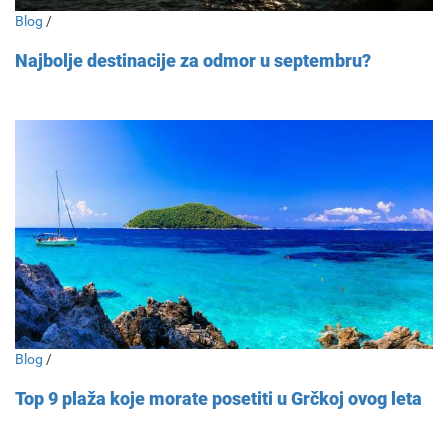
Blog
/
Najbolje destinacije za odmor u septembru?
Blog
/
Top 9 plaža koje morate posetiti u Grčkoj ovog leta