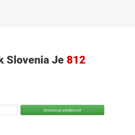
k Slovenia Je
812