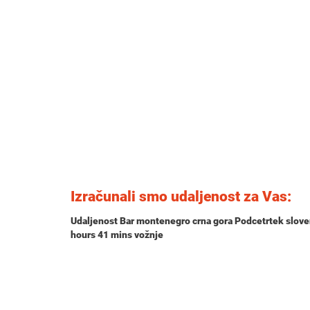
Izračunali smo udaljenost za Vas:
Udaljenost Bar montenegro crna gora Podcetrtek slove
hours 41 mins
vožnje