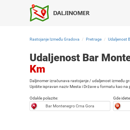
Rastojanje Između Gradova
Pretrage
Udaljenost 
Udaljenost Bar Mont
Km
Daljinomer izračunava rastojanje / udaljenost između gr
Upišite ispravan naziv Mesta i Države u formatu kao na p
Odakle polazite:
Gde idete