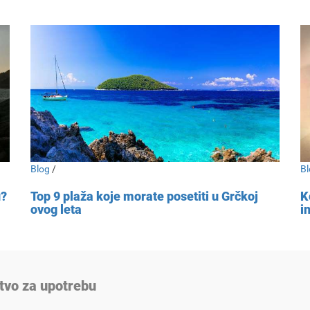
Blog
/
Bl
u?
Top 9 plaža koje morate posetiti u Grčkoj
K
ovog leta
i
tvo za upotrebu