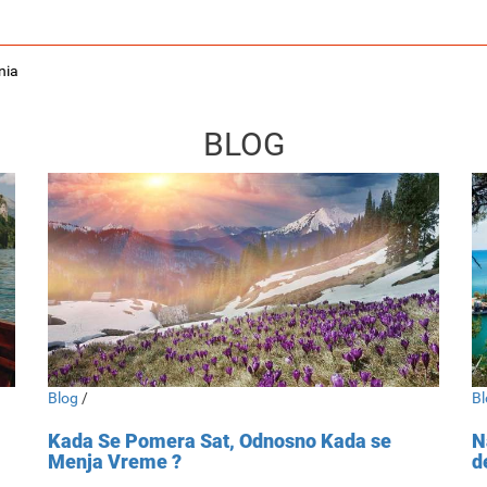
nia
BLOG
Blog
/
Bl
Kada Se Pomera Sat, Odnosno Kada se
N
Menja Vreme ?
d