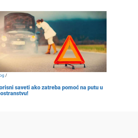
og
/
orisni saveti ako zatreba pomoć na putu u
nostranstvu!