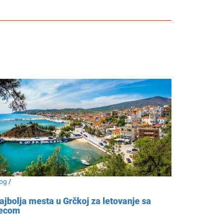
og
/
ajbolja mesta u Grčkoj za letovanje sa
ecom