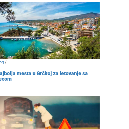
og
/
ajbolja mesta u Grčkoj za letovanje sa
ecom