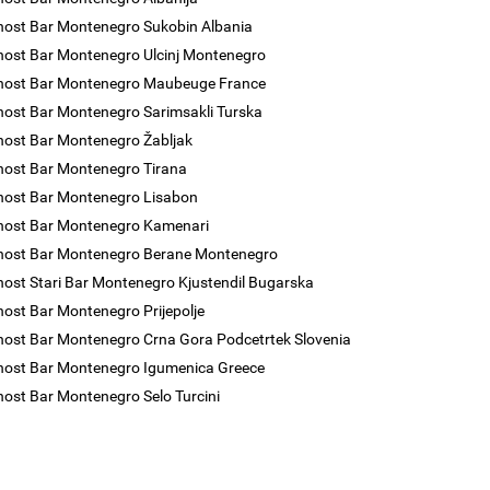
nost Bar Montenegro Sukobin Albania
nost Bar Montenegro Ulcinj Montenegro
enost Bar Montenegro Maubeuge France
nost Bar Montenegro Sarimsakli Turska
nost Bar Montenegro Žabljak
nost Bar Montenegro Tirana
nost Bar Montenegro Lisabon
nost Bar Montenegro Kamenari
nost Bar Montenegro Berane Montenegro
nost Stari Bar Montenegro Kjustendil Bugarska
nost Bar Montenegro Prijepolje
nost Bar Montenegro Crna Gora Podcetrtek Slovenia
nost Bar Montenegro Igumenica Greece
nost Bar Montenegro Selo Turcini