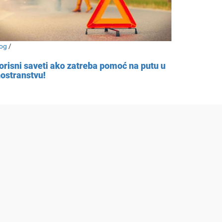
og
/
orisni saveti ako zatreba pomoć na putu u
nostranstvu!