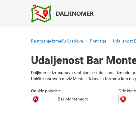
Rastojanje Između Gradova
Pretrage
Udaljenost 
Udaljenost Bar Mont
Daljinomer izračunava rastojanje / udaljenost između gr
Upišite ispravan naziv Mesta i Države u formatu kao na p
Odakle polazite:
Gde idete