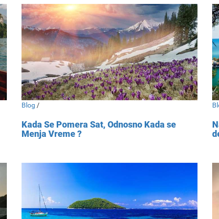
Blog
/
Bl
Kada Se Pomera Sat, Odnosno Kada se
N
Menja Vreme ?
d