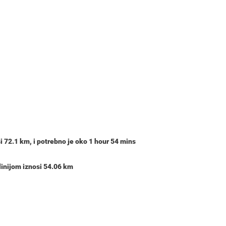
si
72.1 km
, i potrebno je oko
1 hour 54 mins
inijom iznosi 54.06 km