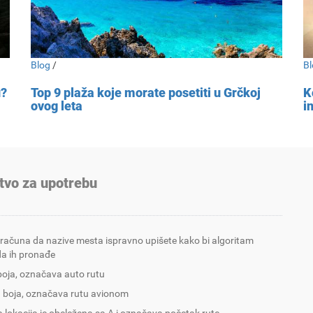
Blog
/
Bl
u?
Top 9 plaža koje morate posetiti u Grčkoj
K
ovog leta
i
tvo za upotrebu
 računa da nazive mesta ispravno upišete kako bi algoritam
a ih pronađe
boja, označava auto rutu
 boja, označava rutu avionom
 lokacija je obeležena sa A i označava početak rute