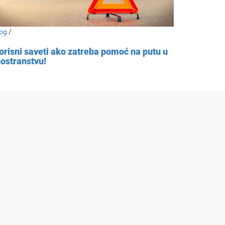
og
/
orisni saveti ako zatreba pomoć na putu u
nostranstvu!