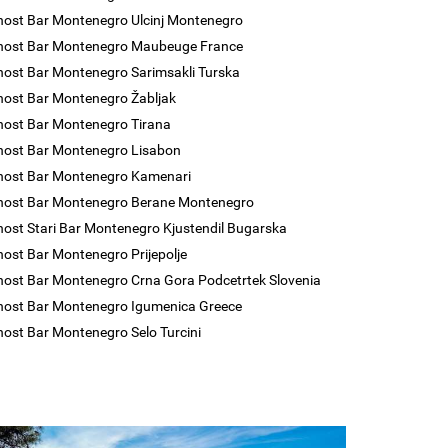
nost Bar Montenegro Ulcinj Montenegro
enost Bar Montenegro Maubeuge France
nost Bar Montenegro Sarimsakli Turska
nost Bar Montenegro Žabljak
nost Bar Montenegro Tirana
nost Bar Montenegro Lisabon
nost Bar Montenegro Kamenari
nost Bar Montenegro Berane Montenegro
nost Stari Bar Montenegro Kjustendil Bugarska
nost Bar Montenegro Prijepolje
nost Bar Montenegro Crna Gora Podcetrtek Slovenia
nost Bar Montenegro Igumenica Greece
nost Bar Montenegro Selo Turcini