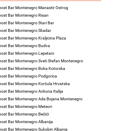
nost Bar Montenegro Manastir Ostrog
nost Bar Montenegro Risan
nost Bar Montenegro Stari Bar
nost Bar Montenegro Skadar
nost Bar Montenegro Kraljicina Plaza
nost Bar Montenegro Budva
nost Bar Montenegro Lepetani
nost Bar Montenegro Sveti Stefan Montenegro
nost Bar Montenegro Boka Kotorska
nost Bar Montenegro Podgorica
nost Bar Montenegro Korčula Hrvatska
nost Bar Montenegro Ankona Italija
nost Bar Montenegro Ada Bojana Montenegro
nost Bar Montenegro Meteori
nost Bar Montenegro Bečići
nost Bar Montenegro Albanija
nost Bar Montenegro Sukobin Albania