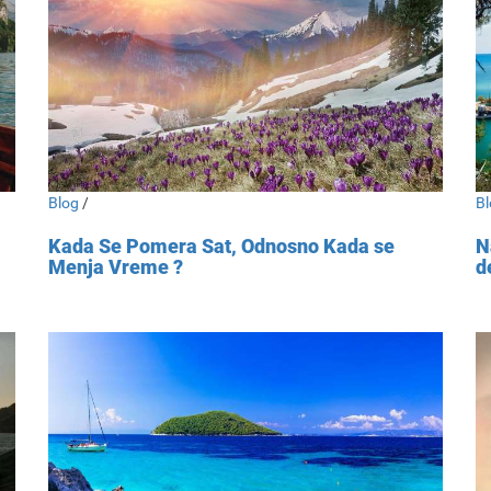
Blog
/
Bl
Kada Se Pomera Sat, Odnosno Kada se
N
Menja Vreme ?
d