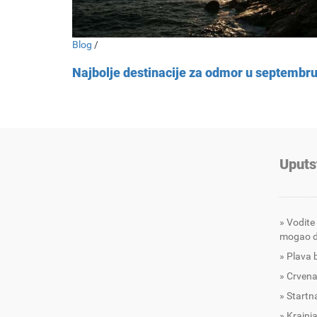
Blog
/
Najbolje destinacije za odmor u septembr
Uputs
Vodite
mogao d
Plava 
Crvena
Startna
Krajnja