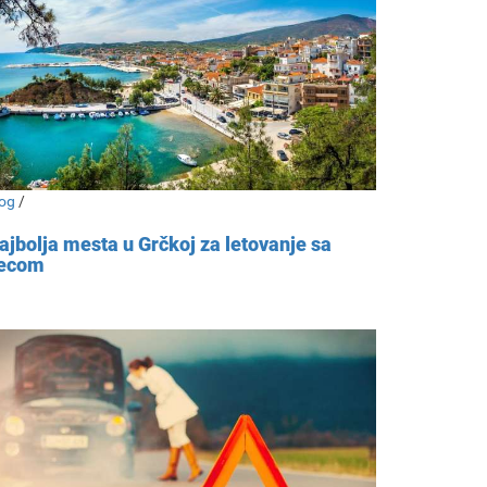
og
/
ajbolja mesta u Grčkoj za letovanje sa
ecom