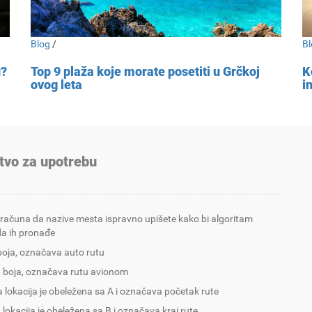
Blog
/
Bl
u?
Top 9 plaža koje morate posetiti u Grčkoj
K
ovog leta
i
tvo za upotrebu
 računa da nazive mesta ispravno upišete kako bi algoritam
a ih pronađe
boja, označava auto rutu
 boja, označava rutu avionom
 lokacija je obeležena sa A i označava početak rute
 lokacija je obeležena sa B i označava kraj rute