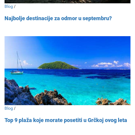
Blog
/
Najbolje destinacije za odmor u septembru?
Blog
/
Top 9 plaža koje morate posetiti u Grčkoj ovog leta