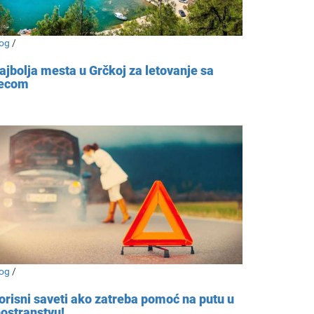
og
/
ajbolja mesta u Grčkoj za letovanje sa
ecom
og
/
orisni saveti ako zatreba pomoć na putu u
nostranstvu!