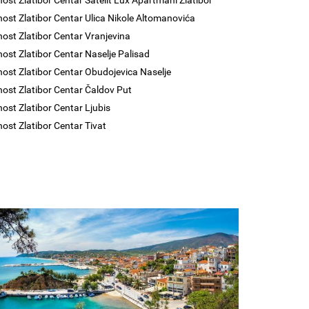
nost Zlatibor Centar Satelit Lux Apartmani Zlatibor
nost Zlatibor Centar Ulica Nikole Altomanovića
nost Zlatibor Centar Vranjevina
nost Zlatibor Centar Naselje Palisad
nost Zlatibor Centar Obudojevica Naselje
nost Zlatibor Centar Čaldov Put
nost Zlatibor Centar Ljubis
nost Zlatibor Centar Tivat