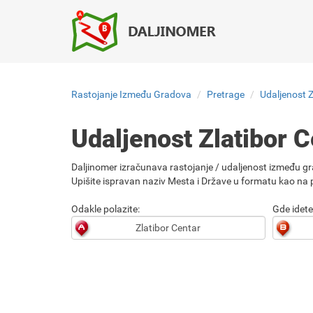
Rastojanje Između Gradova
Pretrage
Udaljenost Z
Udaljenost Zlatibor 
Daljinomer izračunava rastojanje / udaljenost između gr
Upišite ispravan naziv Mesta i Države u formatu kao na p
Odakle polazite:
Gde idete