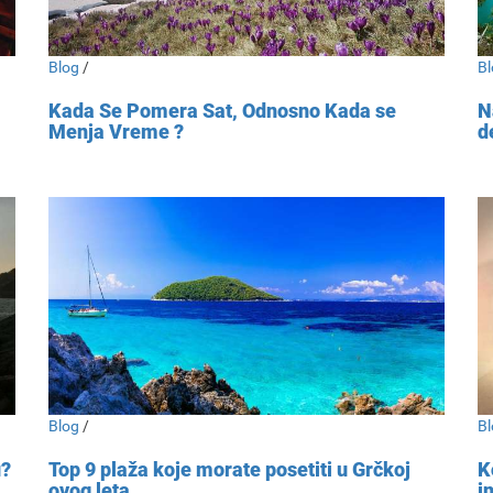
Blog
/
Bl
Kada Se Pomera Sat, Odnosno Kada se
N
Menja Vreme ?
d
Blog
/
Bl
u?
Top 9 plaža koje morate posetiti u Grčkoj
K
ovog leta
i