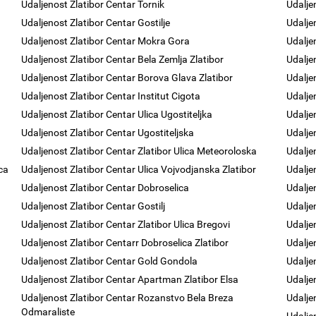
Udaljenost Zlatibor Centar Tornik
Udalje
Udaljenost Zlatibor Centar Gostilje
Udalje
Udaljenost Zlatibor Centar Mokra Gora
Udalje
Udaljenost Zlatibor Centar Bela Zemlja Zlatibor
Udalje
Udaljenost Zlatibor Centar Borova Glava Zlatibor
Udalje
Udaljenost Zlatibor Centar Institut Cigota
Udalje
Udaljenost Zlatibor Centar Ulica Ugostiteljka
Udalje
Udaljenost Zlatibor Centar Ugostiteljska
Udalje
Udaljenost Zlatibor Centar Zlatibor Ulica Meteoroloska
Udalje
ca
Udaljenost Zlatibor Centar Ulica Vojvodjanska Zlatibor
Udalje
Udaljenost Zlatibor Centar Dobroselica
Udalje
Udaljenost Zlatibor Centar Gostilj
Udalje
Udaljenost Zlatibor Centar Zlatibor Ulica Bregovi
Udalje
Udaljenost Zlatibor Centarr Dobroselica Zlatibor
Udalje
Udaljenost Zlatibor Centar Gold Gondola
Udalje
Udaljenost Zlatibor Centar Apartman Zlatibor Elsa
Udalje
Udaljenost Zlatibor Centar Rozanstvo Bela Breza
Udalje
Odmaraliste