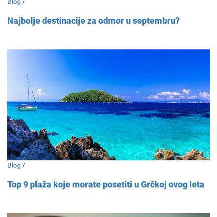
Blog
/
Najbolje destinacije za odmor u septembru?
Blog
/
Top 9 plaža koje morate posetiti u Grčkoj ovog leta