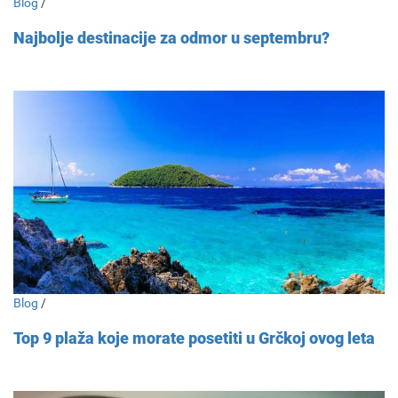
Blog
/
Najbolje destinacije za odmor u septembru?
Blog
/
Top 9 plaža koje morate posetiti u Grčkoj ovog leta