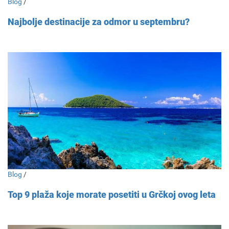
Blog
/
Najbolje destinacije za odmor u septembru?
Blog
/
Top 9 plaža koje morate posetiti u Grčkoj ovog leta