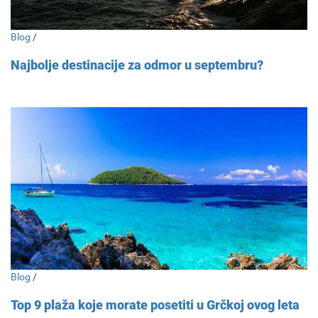
Blog
/
Najbolje destinacije za odmor u septembru?
Blog
/
Top 9 plaža koje morate posetiti u Grčkoj ovog leta