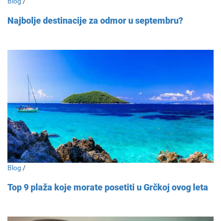
Blog
/
Najbolje destinacije za odmor u septembru?
Blog
/
Top 9 plaža koje morate posetiti u Grčkoj ovog leta