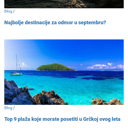
Blog
/
Najbolje destinacije za odmor u septembru?
Blog
/
Top 9 plaža koje morate posetiti u Grčkoj ovog leta