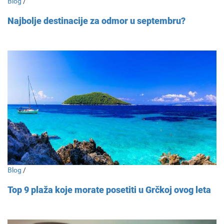
Blog
/
Najbolje destinacije za odmor u septembru?
Blog
/
Top 9 plaža koje morate posetiti u Grčkoj ovog leta