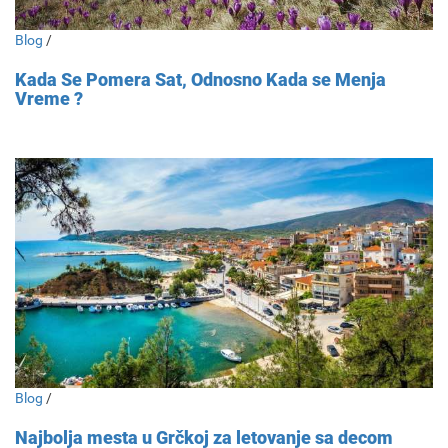
Blog
/
Kada Se Pomera Sat, Odnosno Kada se Menja
Vreme ?
Blog
/
Najbolja mesta u Grčkoj za letovanje sa decom