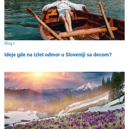
Blog
/
Ideje gde na izlet odmor u Sloveniji sa decom?