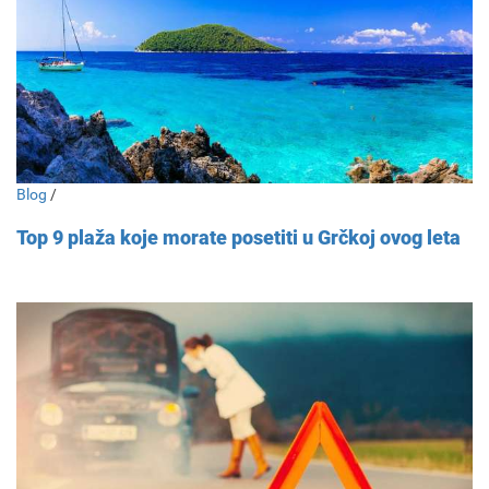
Blog
/
Top 9 plaža koje morate posetiti u Grčkoj ovog leta