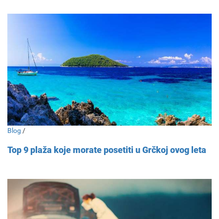
Blog
/
Top 9 plaža koje morate posetiti u Grčkoj ovog leta