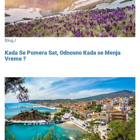
Blog
/
Kada Se Pomera Sat, Odnosno Kada se Menja
Vreme ?