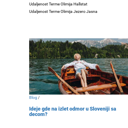
Udaljenost Terme Olimija Hallstat
Udaljenost Terme Olimija Jezero Jasna
Blog
/
Ideje gde na izlet odmor u Sloveniji sa
decom?