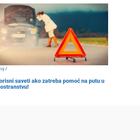
og
/
orisni saveti ako zatreba pomoć na putu u
nostranstvu!