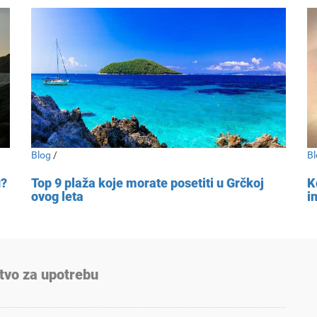
Blog
/
Bl
u?
Top 9 plaža koje morate posetiti u Grčkoj
K
ovog leta
i
tvo za upotrebu