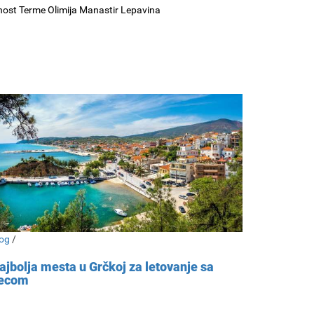
nost Terme Olimija Manastir Lepavina
og
/
ajbolja mesta u Grčkoj za letovanje sa
ecom